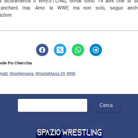
a sicuramente il WRESTLING, ormai sono 14 anni che lo s
tancherò mai. Amo la WWE ma non solo, seguo anche
zioni.
vide Pio Chierchia
Wyatt
,
Wrestlemania
,
WrestleMania 39
,
WWE
Ricerca
per: