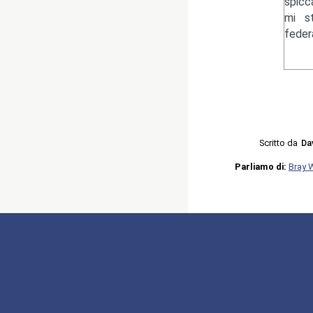
spicc
mi s
federa
Scritto da
Da
Parliamo di:
Bray 