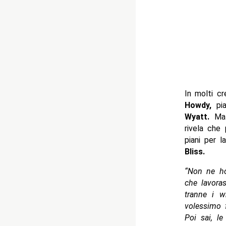
In molti c
Howdy,
pia
Wyatt.
Ma 
rivela che
piani per 
Bliss.
“Non ne ho
che lavora
tranne i w
volessimo 
Poi sai, l