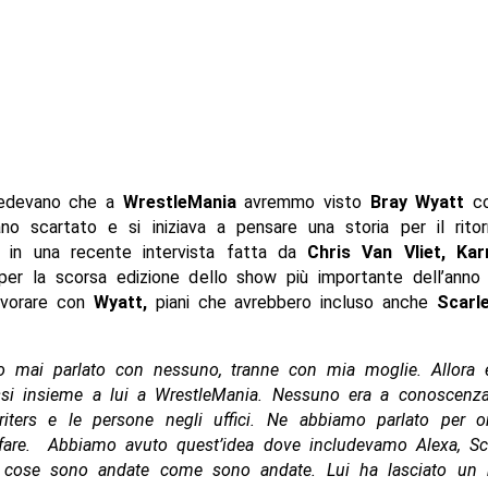
redevano che a
WrestleMania
avremmo visto
Bray Wyatt
co
no scartato e si iniziava a pensare una storia per il rit
in una recente intervista fatta da
Chris Van Vliet, Kar
 per la scorsa edizione dello show più importante dell’anno 
lavorare con
Wyatt,
piani che avrebbero incluso anche
Scarl
 mai parlato con nessuno, tranne con mia moglie. Allora e
ssi insieme a lui a WrestleMania. Nessuno era a conoscenza
riters e le persone negli uffici. Ne abbiamo parlato per 
fare. Abbiamo avuto quest’idea dove includevamo Alexa, Sca
e cose sono andate come sono andate. Lui ha lasciato un