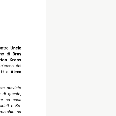
ntro
Uncle
orno di
Bray
rion Kross
c’erano dei
ett
e
Alexa
ra previsto
 di questo,
ore su cosa
rlett e Bo.
 marchio su