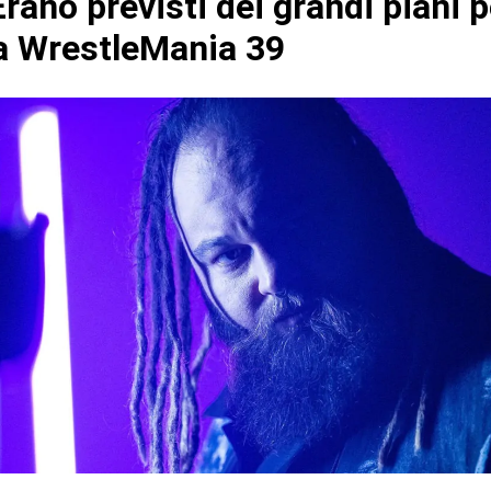
ano previsti dei grandi piani p
a WrestleMania 39