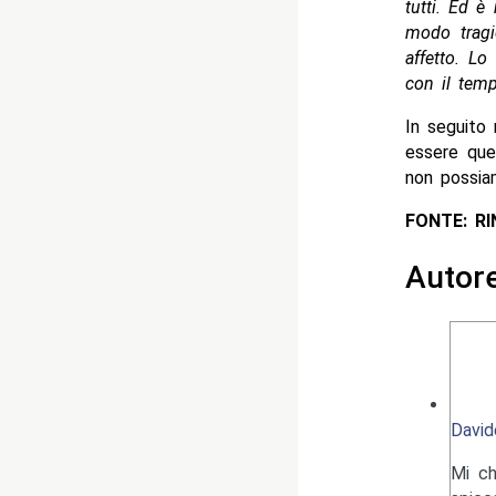
tutti. Ed è
modo tragi
affetto. Lo
con il tem
In seguito
essere que
non possia
FONTE: R
Autor
David
Mi ch