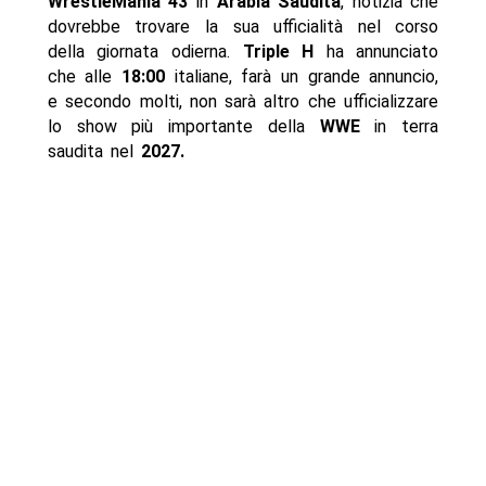
WrestleMania 43
in
Arabia Saudita
, notizia che
dovrebbe trovare la sua ufficialità nel corso
della giornata odierna.
Triple H
ha annunciato
che alle
18:00
italiane, farà un grande annuncio,
e secondo molti, non sarà altro che ufficializzare
lo show più importante della
WWE
in terra
saudita nel
2027.