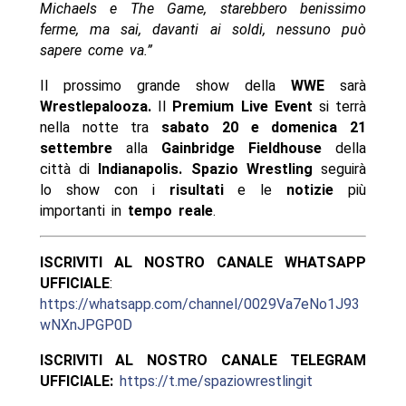
Michaels e The Game, starebbero benissimo
ferme, ma sai, davanti ai soldi, nessuno può
sapere come va.”
Il prossimo grande show della
WWE
sarà
Wrestlepalooza.
Il
Premium Live Event
si terrà
nella notte tra
sabato 20 e domenica 21
settembre
alla
Gainbridge Fieldhouse
della
città di
Indianapolis. Spazio Wrestling
seguirà
lo show con i
risultati
e le
notizie
più
importanti in
tempo reale
.
ISCRIVITI AL NOSTRO CANALE WHATSAPP
UFFICIALE
:
https://whatsapp.com/channel/0029Va7eNo1J93
wNXnJPGP0D
ISCRIVITI AL NOSTRO CANALE TELEGRAM
UFFICIALE:
https://t.me/spaziowrestlingit