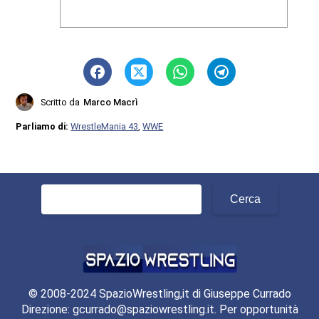
Scritto da
Marco Macrì
Parliamo di:
WrestleMania 43
,
WWE
Ricerca
per:
© 2008-2024 SpazioWrestling,it di Giuseppe Currado
Direzione: gcurrado@spaziowrestling.it. Per opportunità