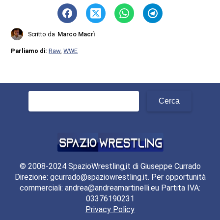
Scritto da
Marco Macrì
Parliamo di:
Raw
,
WWE
Ricerca
per:
© 2008-2024 SpazioWrestling,it di Giuseppe Currado
Direzione: gcurrado@spaziowrestling.it. Per opportunità
commerciali: andrea@andreamartinelli.eu Partita IVA:
03376190231
Privacy Policy