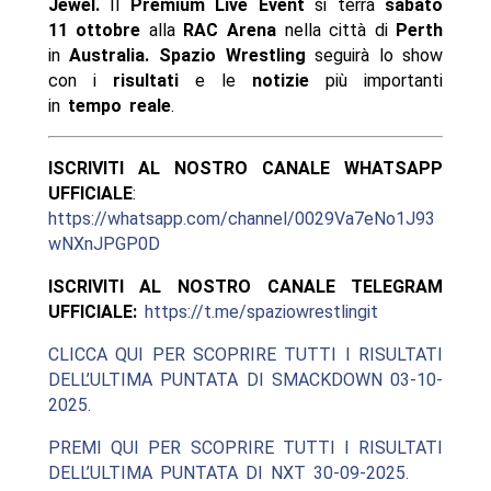
Jewel.
Il
Premium Live Event
si terrà
sabato
11 ottobre
alla
RAC Arena
nella città di
Perth
in
Australia. Spazio Wrestling
seguirà lo show
con i
risultati
e le
notizie
più importanti
in
tempo reale
.
ISCRIVITI AL NOSTRO CANALE WHATSAPP
UFFICIALE
:
https://whatsapp.com/channel/0029Va7eNo1J93
wNXnJPGP0D
ISCRIVITI AL NOSTRO CANALE TELEGRAM
UFFICIALE:
https://t.me/spaziowrestlingit
CLICCA QUI PER SCOPRIRE TUTTI I RISULTATI
DELL’ULTIMA PUNTATA DI SMACKDOWN 03-10-
2025.
PREMI QUI PER SCOPRIRE TUTTI I RISULTATI
DELL’ULTIMA PUNTATA DI NXT 30-09-2025.