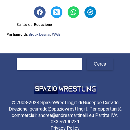
Scritto da
Redazione
Parliamo di:
Brock Lesnar
,
WWE
Ricerca
per:
© 2008-2024 SpazioWrestling,it di Giuseppe Currado
Direzione: gcurrado@spaziowrestling.it. Per opportunità
commerciali: andrea@andreamartinelli.eu Partita IVA:
03376190231
Privacy Policy