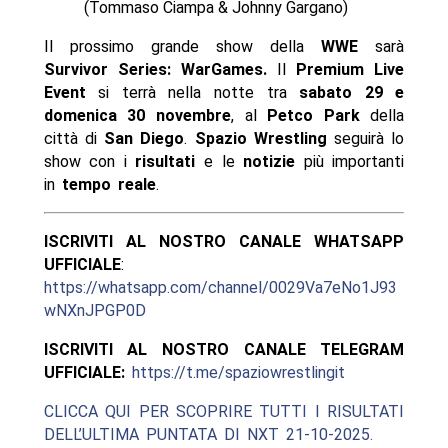
(Tommaso Ciampa & Johnny Gargano)
Il prossimo grande show della
WWE
sarà
Survivor Series: WarGames.
Il
Premium Live
Event
si terrà nella notte tra
sabato 29 e
domenica 30 novembre
, al
Petco Park
della
città di
San Diego
.
Spazio Wrestling
seguirà lo
show con i
risultati
e le
notizie
più importanti
in
tempo reale
.
ISCRIVITI AL NOSTRO CANALE WHATSAPP
UFFICIALE
:
https://whatsapp.com/channel/0029Va7eNo1J93
wNXnJPGP0D
ISCRIVITI AL NOSTRO CANALE TELEGRAM
UFFICIALE:
https://t.me/spaziowrestlingit
CLICCA QUI PER SCOPRIRE TUTTI I RISULTATI
DELL’ULTIMA PUNTATA DI NXT 21-10-2025.