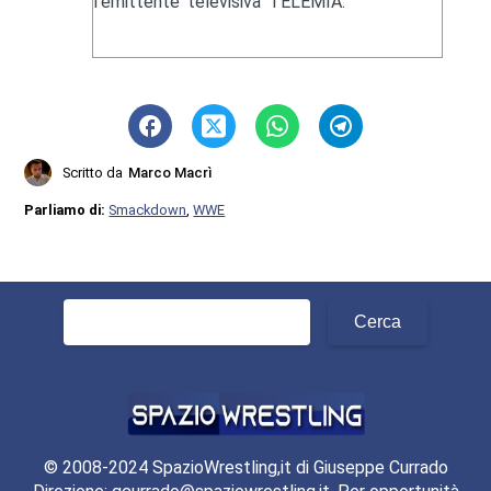
l'emittente televisiva TELEMIA.
Scritto da
Marco Macrì
Parliamo di:
Smackdown
,
WWE
Ricerca
per:
© 2008-2024 SpazioWrestling,it di Giuseppe Currado