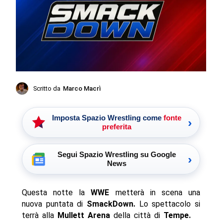
Scritto da
Marco Macrì
Imposta Spazio Wrestling come
fonte
›
preferita
Segui Spazio Wrestling su Google
›
News
Questa notte la
WWE
metterà in scena una
nuova puntata di
SmackDown.
Lo spettacolo si
terrà alla
Mullett Arena
della città di
Tempe.