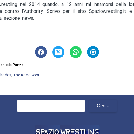
wrestling nel 2014 quando, a 12 anni, mi innamorai della lo
a contro l'Authority. Scrivo per il sito Spaziowrestling.it 
la sezione news.
anuele Panza
rhodes
,
The Rock
,
WWE
Ricerca
per: