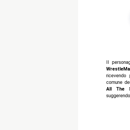
Il person
WrestleMa
ricevendo 
comune de
All The 
suggerendo