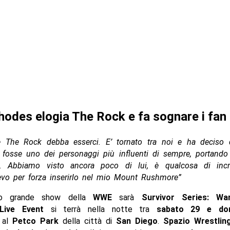
odes elogia The Rock e fa sognare i fan
 The Rock debba esserci. E’ tornato tra noi e ha deciso d
 fosse uno dei personaggi più influenti di sempre, portando 
. Abbiamo visto ancora poco di lui, è qualcosa di incr
devo per forza inserirlo nel mio Mount Rushmore”
mo grande show della
WWE
sarà
Survivor Series: Wa
Live Event
si terrà nella notte tra
sabato 29 e dom
, al
Petco Park
della città di
San Diego
.
Spazio Wrestlin