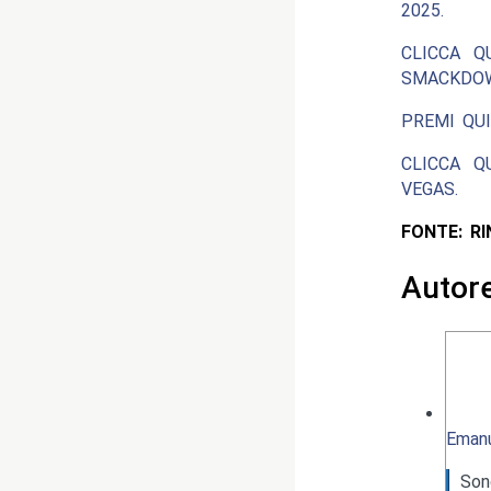
2025.
CLICCA Q
SMACKDOW
PREMI QUI
CLICCA Q
VEGAS.
FONTE: R
Autor
Emanu
Son