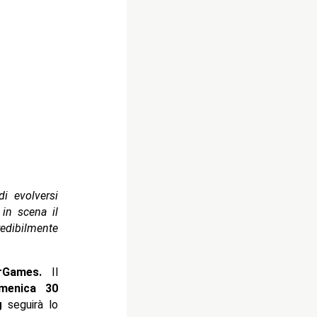
i evolversi
in scena il
edibilmente
rGames.
Il
enica 30
g
seguirà lo