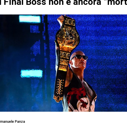
l Final Boss non è ancora “mor
manuele Panza