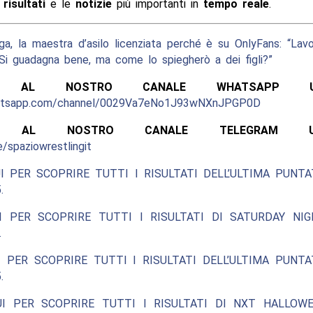
i
risultati
e le
notizie
più importanti in
tempo reale
.
ga, la maestra d’asilo licenziata perché è su OnlyFans: “Lav
. Si guadagna bene, ma come lo spiegherò a dei figli?”
ITI AL NOSTRO CANALE WHATSAPP UFF
hatsapp.com/channel/0029Va7eNo1J93wNXnJPGP0D
ITI AL NOSTRO CANALE TELEGRAM UFFI
e/spaziowrestlingit
I PER SCOPRIRE TUTTI I RISULTATI DELL’ULTIMA PUNT
.
I PER SCOPRIRE TUTTI I RISULTATI DI SATURDAY NIG
.
 PER SCOPRIRE TUTTI I RISULTATI DELL’ULTIMA PUNT
.
UI PER SCOPRIRE TUTTI I RISULTATI DI NXT HALLOW