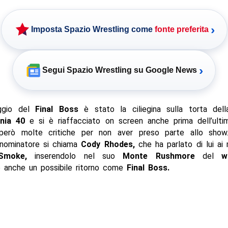
›
Imposta Spazio Wrestling come
fonte preferita
›
Segui Spazio Wrestling su Google News
aggio del
Final Boss
è stato la ciliegina sulla torta del
nia 40
e si è riaffacciato on screen anche prima dell’ultim
però molte critiche per non aver preso parte allo show
nominatore si chiama
Cody Rhodes,
che ha parlato di lui ai 
Smoke,
inserendolo nel suo
Monte Rushmore
del
w
 anche un possibile ritorno come
Final Boss.