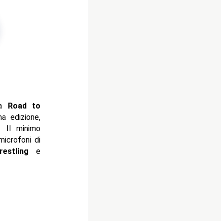
la
Road to
a edizione,
. Il minimo
microfoni di
restling
e