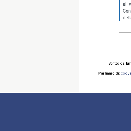
al 
Cen
del
Scritto da
Em
Parliamo di:
cody 