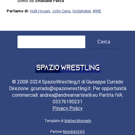
Scritto da
Emanuele Panza
Parliamo di:
Hulk Hogan
,
John Cena
,
Undertaker
,
WWE
Ricerca
per:
© 2008-2024 SpazioWrestling,it di Giuseppe Currado
Direzione: gcurrado@spaziowrestling.it. Per opportunità
commerciali: andrea@andreamartinelli.eu Partita IVA:
03376190231
Privacy Policy
Template di
Matteo Morreale
Partner
Mondotv24.it