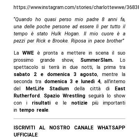
https://www.instagram.com/stories/charlottewwe/36
“
Quando ho quasi perso mio padre 8 anni fa,
una delle poche persone ad essere lì per tutto il
tempo è stato Hulk Hogan. Il mio cuore è a
pezzi per Rick e Brooke. Riposa in pace brother”
La
WWE
è pronta a mettere in scena il suo
prossimo grande show,
SummerSlam.
Lo
spettacolo si terrà in due notti, la prima tra
sabato 2 e domenica 3 agosto
, mentre la
seconda tra
domenica 3 e lunedì 4
, all’interno
del
MetLife Stadium
della città di
East
Rutherford
.
Spazio Wrestling
seguirà lo show
con i
risultati
e le
notizie
più importanti
in
tempo reale
.
ISCRIVITI AL NOSTRO CANALE WHATSAPP
UFFICIALE
: