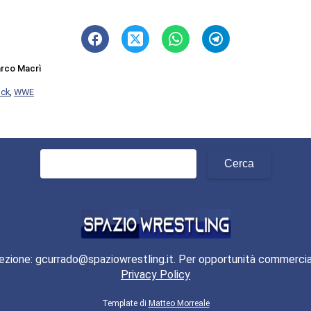
rco Macrì
ck
,
WWE
Ricerca
per:
ezione: gcurrado@spaziowrestling.it. Per opportunità commercia
Privacy Policy
Template di
Matteo Morreale