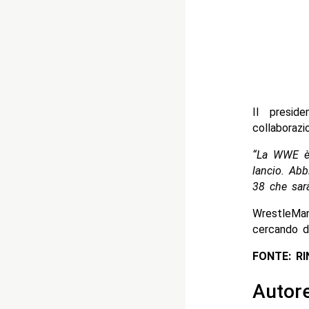
Il presid
collaboraz
“La WWE è 
lancio. Abb
38 che sarà
WrestleMan
cercando di
FONTE: R
Autor