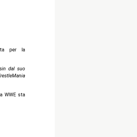
sta per la
sin dal suo
WrestleMania
 la WWE sta