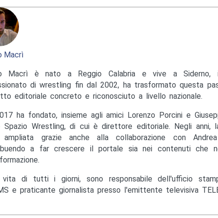
 Macrì
o Macrì è nato a Reggio Calabria e vive a Siderno, in
sionato di wrestling fin dal 2002, ha trasformato questa pas
tto editoriale concreto e riconosciuto a livello nazionale.
017 ha fondato, insieme agli amici Lorenzo Porcini e Giusep
to Spazio Wrestling, di cui è direttore editoriale. Negli anni, 
ampliata grazie anche alla collaborazione con Andrea M
ibuendo a far crescere il portale sia nei contenuti che ne
nformazione.
 vita di tutti i giorni, sono responsabile dell'ufficio st
S e praticante giornalista presso l'emittente televisiva TEL