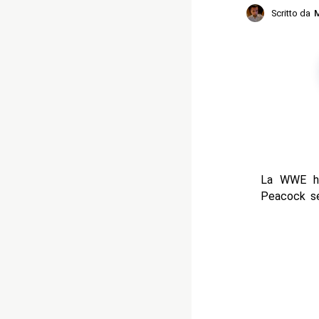
Scritto da
M
La WWE ha
Peacock ser