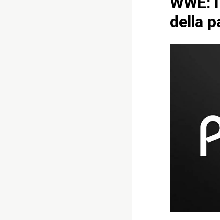
WWE: I
della p