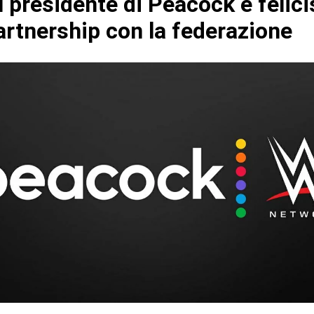
l presidente di Peacock è felic
artnership con la federazione