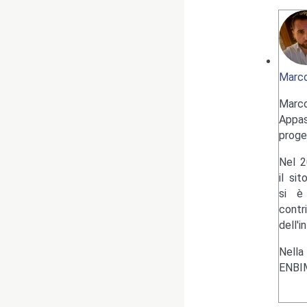
Marco
Marc
Appas
proge
Nel 2
il si
si è 
contr
dell'i
Nella
ENBIM