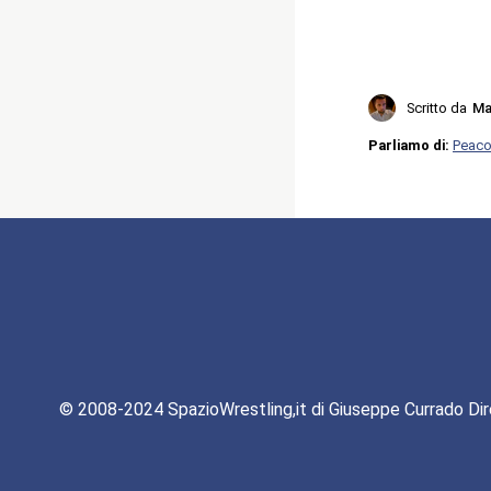
Scritto da
Ma
Parliamo di:
Peaco
© 2008-2024 SpazioWrestling,it di Giuseppe Currado Dir