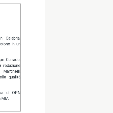
 Calabria.
sione in un
pe Currado,
la redazione
artinelli,
lla qualità
ampa di OPN
EMIA.