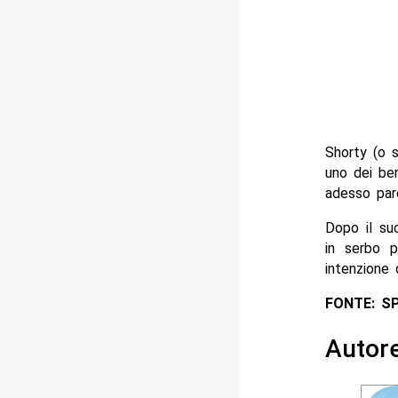
Shorty (o s
uno dei ben
adesso par
Dopo il su
in serbo 
intenzione 
FONTE: S
Autor