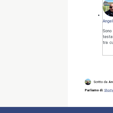
Angel
Sono 
testa
tra c
Scritto da
An
Parliamo di:
Short