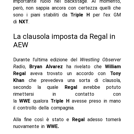
importante ruolo nel backstage. Al momento,
però, non sappia ancora con certezza quelli che
sono i piani stabiliti da
Triple H
per l’ex GM
di
NXT
.
La clausola imposta da Regal in
AEW
Durante l’ultima edizione del
Wrestling Observer
Radio,
Bryan Alvarez
ha rivelato che
William
Regal
aveva trovato un accordo con
Tony
Khan
che prevedeva una sorta di clausola,
secondo la quale
Regal
avrebbe potuto
rimettersi in contatto con
la
WWE
qualora
Triple H
avesse preso in mano
il controllo della compagnia.
Alla fine così è stato e
Regal
adesso tornerà
nuovamente in
WWE.