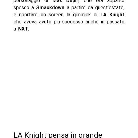
personaggio di
Max Dupri
, che era apparso
spesso a
Smackdown
a partire da quest’estate,
e riportare on screen la gimmick di
LA Knight
che aveva avuto più successo anche in passato
a
NXT
.
LA Knight pensa in grande