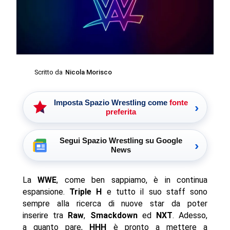
Scritto da
Nicola Morisco
Imposta Spazio Wrestling come
fonte
›
preferita
Segui Spazio Wrestling su Google
›
News
La
WWE
, come ben sappiamo, è in continua
espansione.
Triple H
e tutto il suo staff sono
sempre alla ricerca di nuove star da poter
inserire tra
Raw
,
Smackdown
ed
NXT
. Adesso,
a quanto pare,
HHH
è pronto a mettere a