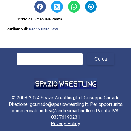
Scritto da
Emanuele Panza
Parliamo di:
Regno Unito
,
WWE
Ricerca
per:
© 2008-2024 SpazioWrestling,it di Giuseppe Currado
Direzione: gcurrado@spaziowrestling.it. Per opportunità
commerciali: andrea@andreamartinelli.eu Partita IVA:
03376190231
Privacy Policy