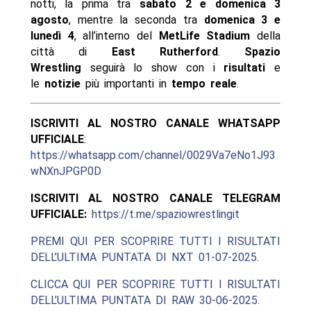
notti, la prima tra
sabato 2 e domenica 3
agosto
, mentre la seconda tra
domenica 3 e
lunedì 4
, all’interno del
MetLife Stadium
della
città di
East Rutherford
.
Spazio
Wrestling
seguirà lo show con i
risultati
e
le
notizie
più importanti in
tempo reale
.
ISCRIVITI AL NOSTRO CANALE WHATSAPP
UFFICIALE
:
https://whatsapp.com/channel/0029Va7eNo1J93
wNXnJPGP0D
ISCRIVITI AL NOSTRO CANALE TELEGRAM
UFFICIALE:
https://t.me/spaziowrestlingit
PREMI QUI PER SCOPRIRE TUTTI I RISULTATI
DELL’ULTIMA PUNTATA DI NXT 01-07-2025.
CLICCA QUI PER SCOPRIRE TUTTI I RISULTATI
DELL’ULTIMA PUNTATA DI RAW 30-06-2025.