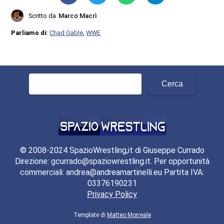
Scritto da
Marco Macrì
Parliamo di:
Chad Gable
,
WWE
Ricerca
per:
© 2008-2024 SpazioWrestling,it di Giuseppe Currado
Direzione: gcurrado@spaziowrestling.it. Per opportunità
commerciali: andrea@andreamartinelli.eu Partita IVA:
03376190231
Privacy Policy
Template di
Matteo Morreale