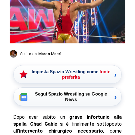
Scritto da
Marco Macrì
Imposta Spazio Wrestling come
fonte
›
preferita
Segui Spazio Wrestling su Google
›
News
Dopo aver subito un
grave infortunio alla
spalla
,
Chad Gable
si è finalmente sottoposto
all’
intervento chirurgico necessario
, come