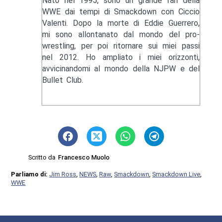
Nato nel 1995, sono un grande fan della
WWE dai tempi di Smackdown con Ciccio
Valenti. Dopo la morte di Eddie Guerrero,
mi sono allontanato dal mondo del pro-
wrestling, per poi ritornare sui miei passi
nel 2012. Ho ampliato i miei orizzonti,
avvicinandomi al mondo della NJPW e del
Bullet Club.
Scritto da
Francesco Muolo
Parliamo di:
Jim Ross
,
NEWS
,
Raw
,
Smackdown
,
Smackdown Live
,
WWE