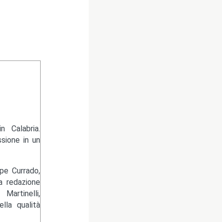
 Calabria.
sione in un
pe Currado,
la redazione
artinelli,
lla qualità