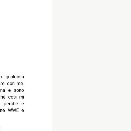
to qualcosa
pre con me.
mana e sono
chè cosi mi
a, perchè è
ione WWE e
: