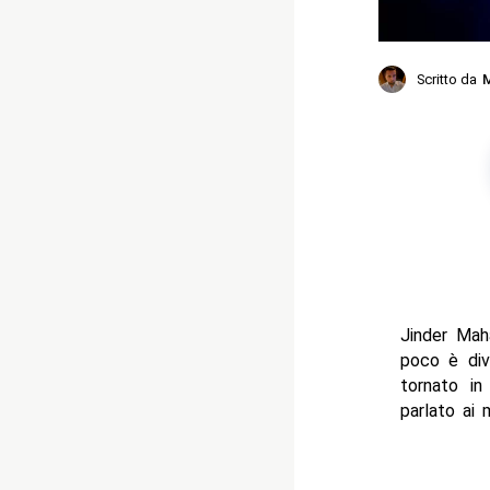
Scritto da
M
Jinder Maha
poco è div
tornato in
parlato ai 