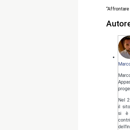
“Affrontar
Autor
Marco
Marc
Appas
proge
Nel 2
il si
si è 
contr
dell'i