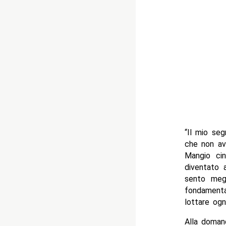
“Il mio se
che non av
Mangio cin
diventato 
sento megl
fondament
lottare ogn
Alla domand