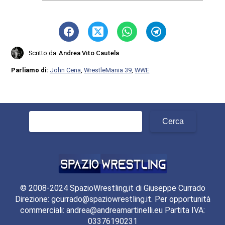
Scritto da
Andrea Vito Cautela
Parliamo di:
John Cena
,
WrestleMania 39
,
WWE
Ricerca
per:
© 2008-2024 SpazioWrestling,it di Giuseppe Currado
Direzione: gcurrado@spaziowrestling.it. Per opportunità
commerciali: andrea@andreamartinelli.eu Partita IVA:
03376190231