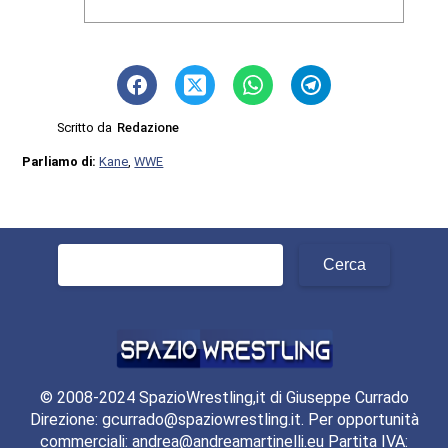
Scritto da
Redazione
Parliamo di:
Kane
,
WWE
Ricerca
per:
© 2008-2024 SpazioWrestling,it di Giuseppe Currado
Direzione: gcurrado@spaziowrestling.it. Per opportunità
commerciali: andrea@andreamartinelli.eu Partita IVA: