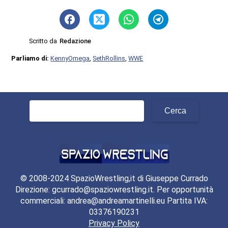
Scritto da
Redazione
Parliamo di:
KennyOmega
,
SethRollins
,
WWE
Ricerca
per:
© 2008-2024 SpazioWrestling,it di Giuseppe Currado
Direzione: gcurrado@spaziowrestling.it. Per opportunità
commerciali: andrea@andreamartinelli.eu Partita IVA:
03376190231
Privacy Policy