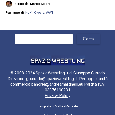
Scritto da
Marco Macrì
Parliamo di:
Kevin Owens
,
WWE
Ricerca
per:
© 2008-2024 SpazioWrestling,it di Giuseppe Currado
Direzione: gcurrado@spaziowrestling.it. Per opportunità
commerciali: andrea@andreamartinelli.eu Partita IVA:
03376190231
Privacy Policy
Template di
Matteo Morreale