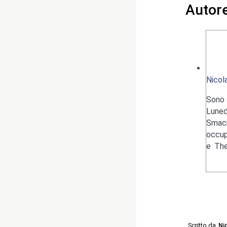
Autor
Nicol
Sono 
Luned
Smack
occup
e The
Scritto da
Ni