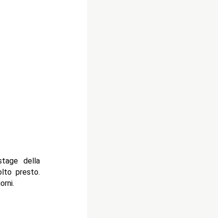
tage della
lto presto.
orni.