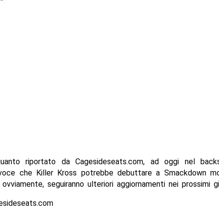
uanto riportato da Cagesideseats.com, ad oggi nel backs
oce che Killer Kross potrebbe debuttare a Smackdown mo
, ovviamente, seguiranno ulteriori aggiornamenti nei prossimi gi
esideseats.com