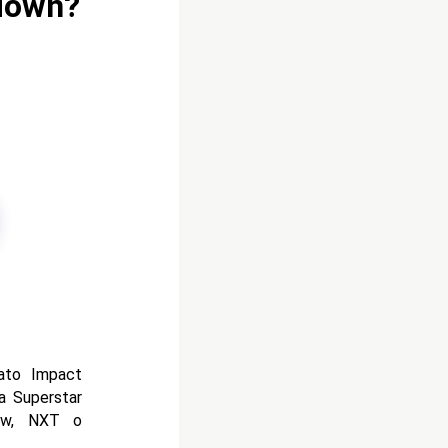
kdown?
iato Impact
na Superstar
Raw, NXT o