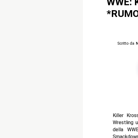
WWE: K
*RUMO
Scritto da
N
Killer Kro
Wrestling u
della WWE
Smackdown