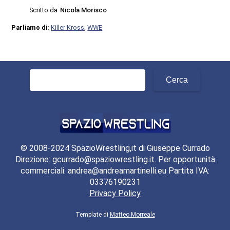
Scritto da
Nicola Morisco
Parliamo di:
Killer Kross
,
WWE
Ricerca
per:
© 2008-2024 SpazioWrestling,it di Giuseppe Currado
Direzione: gcurrado@spaziowrestling.it. Per opportunità
commerciali: andrea@andreamartinelli.eu Partita IVA:
03376190231
Privacy Policy
Template di
Matteo Morreale