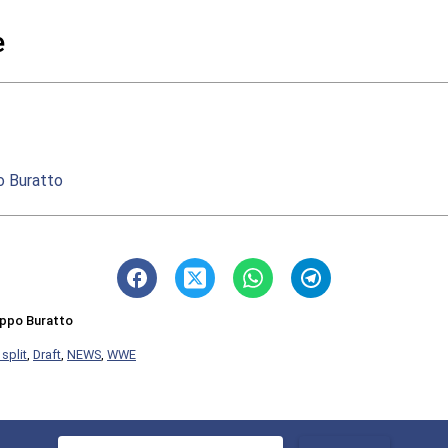
e
po Buratto
lippo Buratto
split
,
Draft
,
NEWS
,
WWE
Ricerca