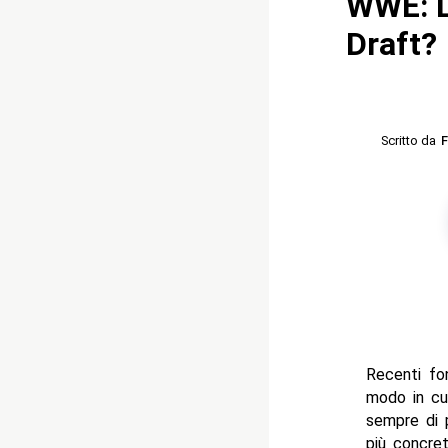
WWE: L
Draft?
Scritto da
F
Recenti fo
modo in cui
sempre di p
più concret