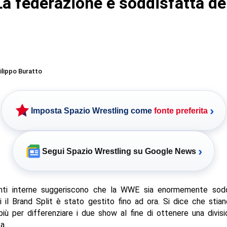
a federazione è soddisfatta de
ilippo Buratto
›
Imposta Spazio Wrestling come
fonte preferita
›
Segui Spazio Wrestling su Google News
nti interne suggeriscono che la WWE sia enormemente sodd
 il Brand Split è stato gestito fino ad ora. Si dice che stia
iù per differenziare i due show al fine di ottenere una divi
a.