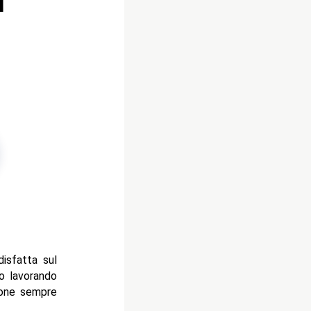
l
isfatta sul
no lavorando
sione sempre