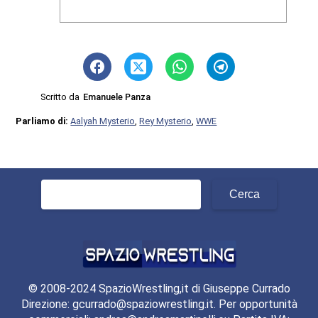
Scritto da
Emanuele Panza
Parliamo di:
Aalyah Mysterio
,
Rey Mysterio
,
WWE
Ricerca
per:
© 2008-2024 SpazioWrestling,it di Giuseppe Currado
Direzione: gcurrado@spaziowrestling.it. Per opportunità