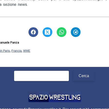
la sezione news.
anuele Panza
in Paris
,
Francia
,
WWE
Ricerca
per: