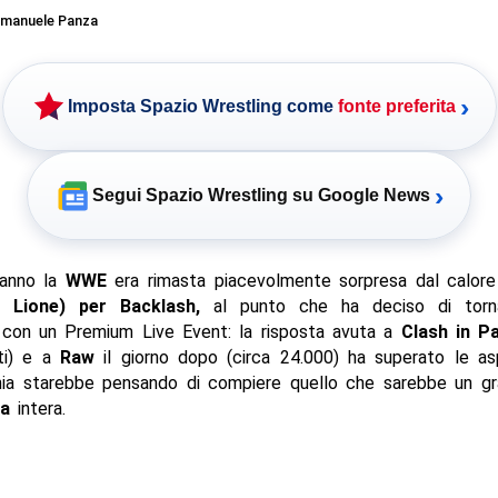
manuele Panza
›
Imposta Spazio Wrestling come
fonte preferita
›
Segui Spazio Wrestling su Google News
 anno la
WWE
era rimasta piacevolmente sorpresa dal calore 
a Lione) per Backlash,
al punto che ha deciso di torna
 con un Premium Live Event: la risposta avuta a
Clash in Pa
ti) e a
Raw
il giorno dopo (circa 24.000) ha superato le as
ia starebbe pensando di compiere quello che sarebbe un g
pa
intera.