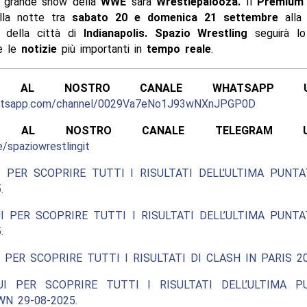
o grande show della
WWE
sarà
Wrestlepalooza.
Il
Premium 
ella notte tra
sabato 20 e domenica 21 settembre
all
della città di
Indianapolis. Spazio Wrestling
seguirà l
 le
notizie
più importanti in
tempo reale
.
ITI AL NOSTRO CANALE WHATSAPP UFF
hatsapp.com/channel/0029Va7eNo1J93wNXnJPGP0D
ITI AL NOSTRO CANALE TELEGRAM UFFI
e/spaziowrestlingit
 PER SCOPRIRE TUTTI I RISULTATI DELL’ULTIMA PUNT
.
I PER SCOPRIRE TUTTI I RISULTATI DELL’ULTIMA PUNT
.
 PER SCOPRIRE TUTTI I RISULTATI DI CLASH IN PARIS 20
UI PER SCOPRIRE TUTTI I RISULTATI DELL’ULTIMA P
N 29-08-2025.