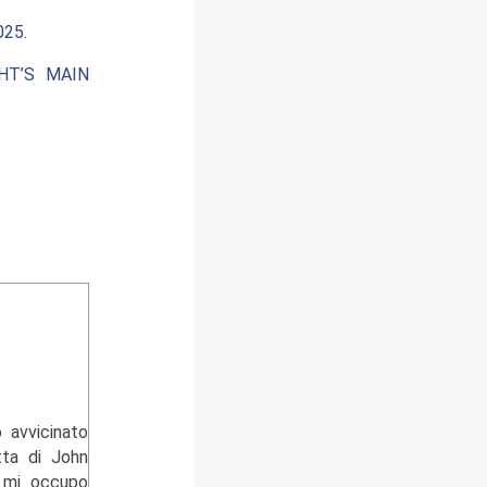
25.
HT’S MAIN
 avvicinato
tta di John
e mi occupo