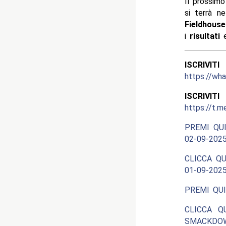
Il prossim
si terrà n
Fieldhouse
i
risultati
e
ISCRIV
https://w
ISCRIV
https://t.m
PREMI QUI
02-09-2025
CLICCA QU
01-09-2025
PREMI QUI
CLICCA Q
SMACKDOW