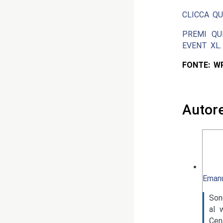
CLICCA QU
PREMI QU
EVENT XL.
FONTE: W
Autor
Emanu
Son
al 
Cen