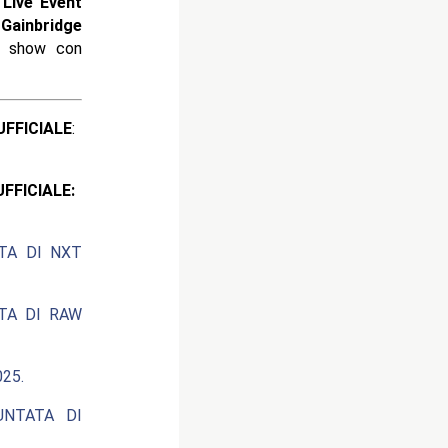
Live Event
a
Gainbridge
o show con
ICIALE
:
CIALE:
ATA DI NXT
ATA DI RAW
25.
UNTATA DI