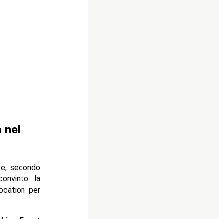
 nel
 e, secondo
onvinto la
ocation per