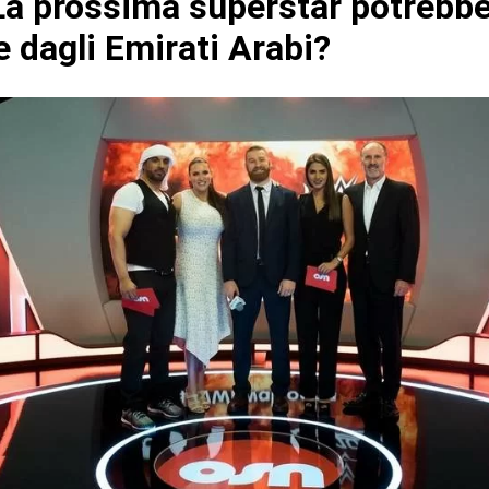
a prossima superstar potrebb
e dagli Emirati Arabi?