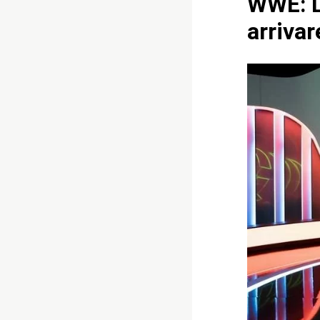
WWE: L
arrivar