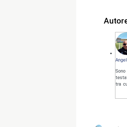
Autor
Angel
Sono 
testa
tra c