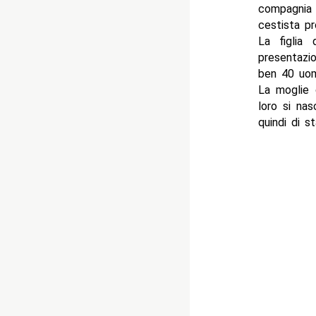
compagnia
cestista p
La figlia
presentazi
ben 40 uomi
La moglie 
loro si na
quindi di s