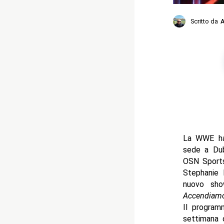
Scritto da
A
La WWE ha 
sede a Dub
OSN Sports
Stephanie 
nuovo sh
Accendiamo
Il program
settimana 