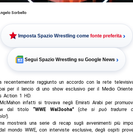
ngelo Sorbello
›
Imposta Spazio Wrestling come
fonte preferita
›
Segui Spazio Wrestling su Google News
recentemente raggiunto un accordo con la rete televisi
ai per il lancio di uno show esclusivo per il Medio Oriente
 Action 1 HD.
McMahon infatti si trovava negli Emirati Arabi per promuo
ow dal titolo
“WWE Wal3ooha”
(
che si può tradurre
lo!
).
ma mostrerà una serie di recap sugli avvenimenti più impor
dal mondo WWE, con interviste esclusive, degli ospiti proven