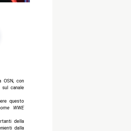
va OSN, con
 sul canale
vere questo
 come WWE
tanti della
ienti dalla