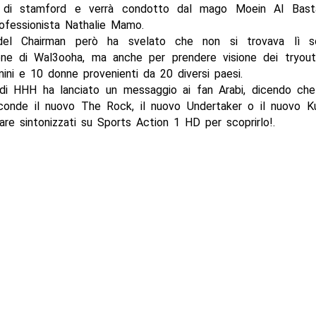
 di stamford e verrà condotto dal mago Moein Al Basta
rofessionista Nathalie Mamo.
 del Chairman però ha svelato che non si trovava lì s
one di Wal3ooha, ma anche per prendere visione dei tryout
ni e 10 donne provenienti da 20 diversi paesi.
di HHH ha lanciato un messaggio ai fan Arabi, dicendo che
sconde il nuovo The Rock, il nuovo Undertaker o il nuovo K
tare sintonizzati su Sports Action 1 HD per scoprirlo!.