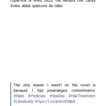
copertina di WWE 2k20, ma sembra che Lacey
Evans abbia qualcosa da ridire.
The only reason I wasn't on the cover is
because I had prearranged commitments.
#Nails
#Pedicure
#SpaDay
#HairTreatment
#LikeALady
https://t.co/jmIIxXS8pX