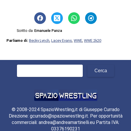
Scritto da
Emanuele Panza
Parliamo di:
Becky Lynch
,
Lacey Evans
,
WWE
,
WWE 2k20
Ricerca
per:
© 2008-2024 SpazioWrestling,it di Giuseppe Currado
Direzione: gcurrado@spaziowrestling.it. Per opportunità
commerciali: andrea@andreamartinelli.eu Partita IVA:
03376190231