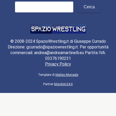
Ricerca
per:
© 2008-2024 SpazioWrestling,it di Giuseppe Currado
Direzione: gcurrado@spaziowrestling.it. Per opportunità
commerciali: andrea@andreamartinelli.eu Partita IVA:
03376190231
Privacy Policy
Template di
Matteo Morreale
Partner
Mondotv24.it