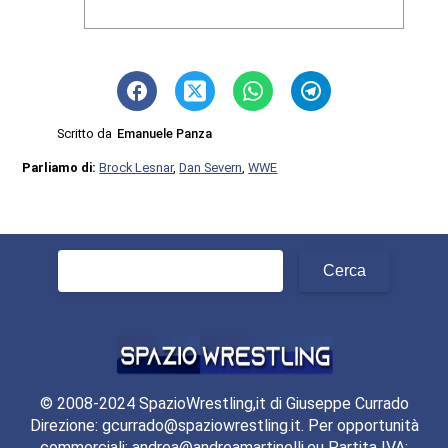
Scritto da
Emanuele Panza
Parliamo di:
Brock Lesnar
,
Dan Severn
,
WWE
Ricerca
per:
© 2008-2024 SpazioWrestling,it di Giuseppe Currado
Direzione: gcurrado@spaziowrestling.it. Per opportunità
commerciali: andrea@andreamartinelli.eu Partita IVA: