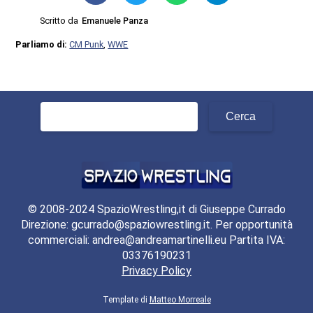
Scritto da
Emanuele Panza
Parliamo di:
CM Punk
,
WWE
Ricerca
per:
© 2008-2024 SpazioWrestling,it di Giuseppe Currado
Direzione: gcurrado@spaziowrestling.it. Per opportunità
commerciali: andrea@andreamartinelli.eu Partita IVA:
03376190231
Privacy Policy
Template di
Matteo Morreale