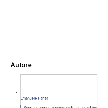
Autore
Emanuele Panza
Sono un super appassionato di wrestling