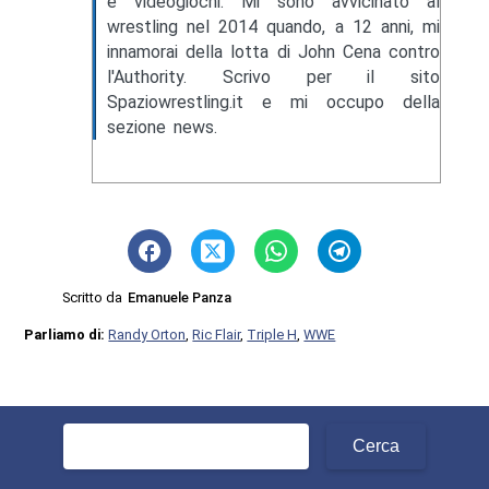
e videogiochi. Mi sono avvicinato al
wrestling nel 2014 quando, a 12 anni, mi
innamorai della lotta di John Cena contro
l'Authority. Scrivo per il sito
Spaziowrestling.it e mi occupo della
sezione news.
Scritto da
Emanuele Panza
Parliamo di:
Randy Orton
,
Ric Flair
,
Triple H
,
WWE
Ricerca
per: