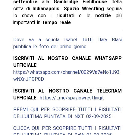
settembre
alla
Gainbridge Fieldhouse
della
città di
Indianapolis. Spazio Wrestling
seguirà
lo show con i
risultati
e le
notizie
più
importanti in
tempo reale
.
Dove va a scuola Isabel Totti: Ilary Blasi
pubblica le foto del primo giorno
ISCRIVITI AL NOSTRO CANALE WHATSAPP
UFFICIALE
:
https://whatsapp.com/channel/0029Va7eNo1J93
wNXnJPGP0D
ISCRIVITI AL NOSTRO CANALE TELEGRAM
UFFICIALE:
https://t.me/spaziowrestlingit
PREMI QUI PER SCOPRIRE TUTTI I RISULTATI
DELL’ULTIMA PUNTATA DI NXT 02-09-2025.
CLICCA QUI PER SCOPRIRE TUTTI I RISULTATI