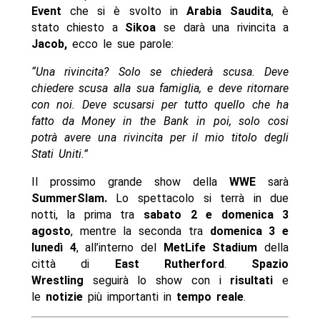
Event
che si è svolto in
Arabia Saudita
, è
stato chiesto a
Sikoa
se darà una rivincita a
Jacob,
ecco le sue parole:
“Una rivincita? Solo se chiederà scusa. Deve
chiedere scusa alla sua famiglia, e deve ritornare
con noi. Deve scusarsi per tutto quello che ha
fatto da Money in the Bank in poi, solo cosi
potrà avere una rivincita per il mio titolo degli
Stati Uniti.”
Il prossimo grande show della
WWE
sarà
SummerSlam.
Lo spettacolo si terrà in due
notti, la prima tra
sabato 2 e domenica 3
agosto
, mentre la seconda tra
domenica 3 e
lunedì 4
, all’interno del
MetLife Stadium
della
città di
East Rutherford
.
Spazio
Wrestling
seguirà lo show con i
risultati
e
le
notizie
più importanti in
tempo reale
.