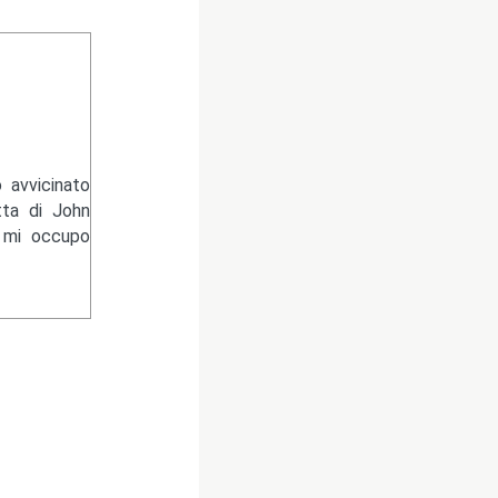
 avvicinato
tta di John
e mi occupo