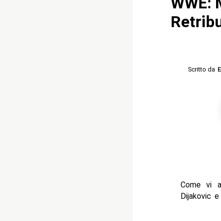
WWE: M
Retrib
Scritto da
E
Come vi a
Dijakovic e