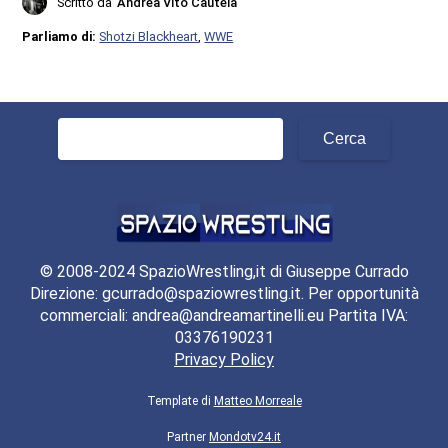
Scritto da
Andrea Vito Cautela
Parliamo di:
Shotzi Blackheart
,
WWE
Ricerca
per:
© 2008-2024 SpazioWrestling,it di Giuseppe Currado
Direzione: gcurrado@spaziowrestling.it. Per opportunità
commerciali: andrea@andreamartinelli.eu Partita IVA:
03376190231
Privacy Policy
Template di
Matteo Morreale
Partner
Mondotv24.it