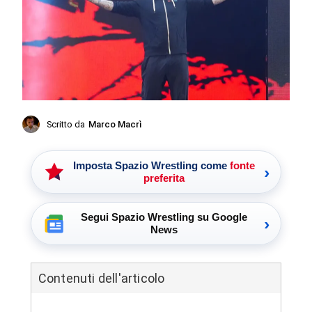
Scritto da
Marco Macrì
Imposta Spazio Wrestling come
fonte
›
preferita
Segui Spazio Wrestling su Google
›
News
Contenuti dell'articolo