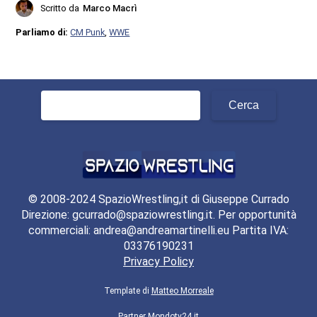
Scritto da
Marco Macrì
Parliamo di:
CM Punk
,
WWE
Ricerca
per:
© 2008-2024 SpazioWrestling,it di Giuseppe Currado
Direzione: gcurrado@spaziowrestling.it. Per opportunità
commerciali: andrea@andreamartinelli.eu Partita IVA:
03376190231
Privacy Policy
Template di
Matteo Morreale
Partner
Mondotv24.it