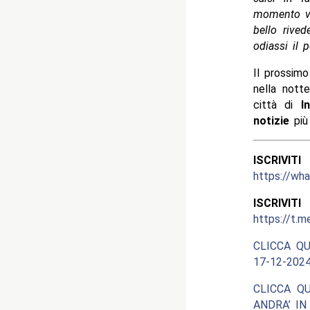
momento vir
bello rive
odiassi il
Il prossim
nella nott
città di
I
notizie
più
ISCRIV
https://w
ISCRIV
https://t.m
CLICCA QU
17-12-2024
CLICCA Q
ANDRA’ IN