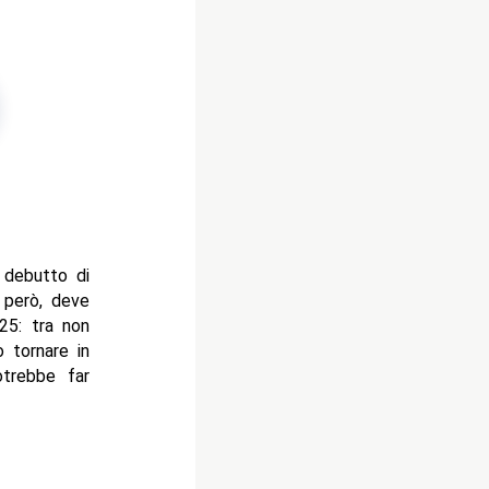
i debutto di
però, deve
25: tra non
 tornare in
otrebbe far