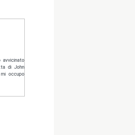
 avvicinato
tta di John
e mi occupo