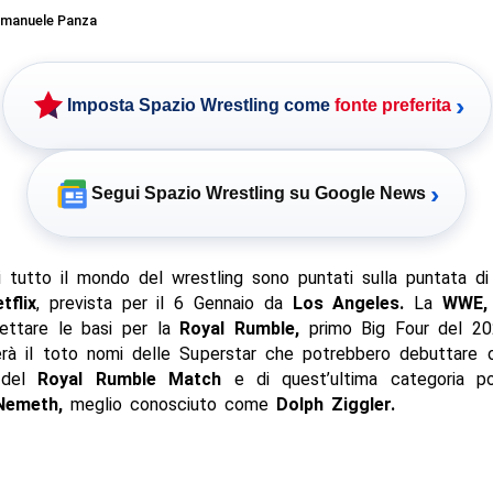
manuele Panza
›
Imposta Spazio Wrestling come
fonte preferita
›
Segui Spazio Wrestling su Google News
i tutto il mondo del wrestling sono puntati sulla puntata d
tflix
, prevista per il 6 Gennaio da
Los Angeles.
La
WWE,
gettare le basi per la
Royal Rumble,
primo Big Four del 20
ierà il toto nomi delle Superstar che potrebbero debuttare o
 del
Royal Rumble Match
e di quest’ultima categoria p
Nemeth,
meglio conosciuto come
Dolph Ziggler.