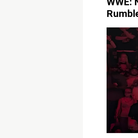
WWE: N
Rumbl