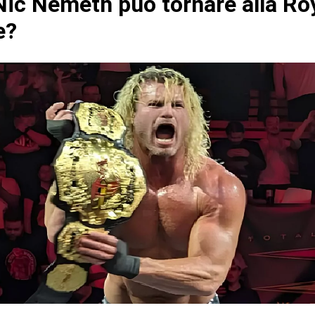
ic Nemeth può tornare alla Ro
e?