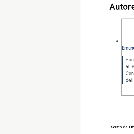
Autor
Emanu
Son
al 
Cen
del
Scritto da
Em