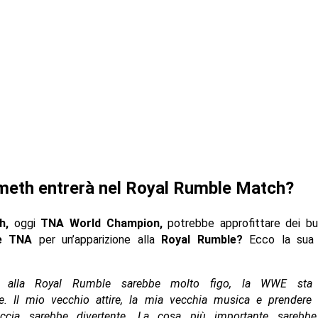
meth entrerà nel Royal Rumble Match?
h,
oggi
TNA World Champion,
potrebbe approfittare dei buo
e TNA
per un’apparizione alla
Royal Rumble?
Ecco la sua 
 alla Royal Rumble sarebbe molto figo, la WWE sta
e. Il mio vecchio attire, la mia vecchia musica e prendere
accia sarebbe divertente. La cosa più importante sarebb