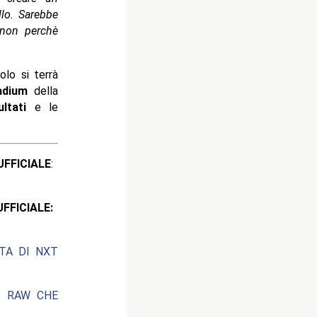
llo. Sarebbe
 non perchè
olo si terrà
adium
della
ultati
e le
ICIALE
:
CIALE:
ATA DI NXT
I RAW CHE