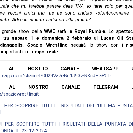
ale che mi farebbe parlare della TNA, lo farei solo per que
dere vecchi amici ma me ne sono andato volontariamente,
 posto. Adesso stanno andando alla grande”
o grande show della
WWE
sarà
la Royal Rumble
. Lo spettac
e tra
sabato 1 e domenica 2 febbraio
al
Lucas Oil St
ndianapolis. Spazio Wrestling
seguirà lo show con i
ris
 importanti in
tempo reale
.
ITI AL NOSTRO CANALE WHATSAPP UFF
hatsapp.com/channel/0029Va7eNo1J93wNXnJPGP0D
ITI AL NOSTRO CANALE TELEGRAM UFFI
e/spaziowrestlingit
I PER SCOPRIRE TUTTI I RISULTATI DELL’ULTIMA PUNT
.
UI PER SCOPRIRE TUTTI I RISULTATI DELLA PUNTATA D
 ONDA IL 23-12-2024.