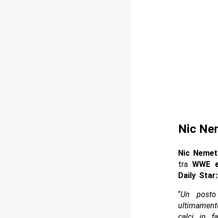
Nic Ne
Nic Nemet
tra
WWE 
Daily Star:
“
Un posto
ultimament
calci in f