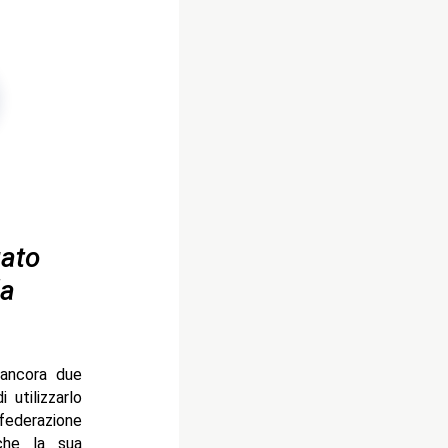
uato
la
 ancora due
utilizzarlo
federazione
che la sua