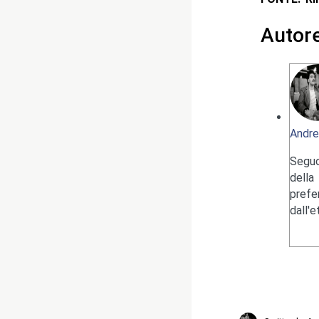
Autor
Andre
Seguo
della
pref
dall'