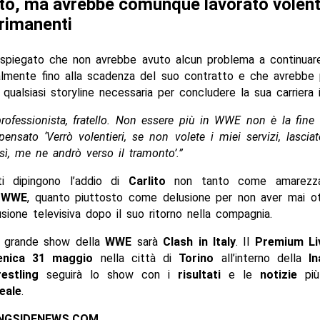
to, ma avrebbe comunque lavorato volenti
 rimanenti
spiegato che non avrebbe avuto alcun problema a continuare
almente fino alla scadenza del suo contratto e che avrebbe 
a qualsiasi storyline necessaria per concludere la sua carriera
rofessionista, fratello. Non essere più in WWE non è la fine
ensato ‘Verrò volentieri, se non volete i miei servizi, lascia
ì, me ne andrò verso il tramonto’.”
i dipingono l’addio di
Carlito
non tanto come amarezza
a
WWE
, quanto piuttosto come delusione per non aver mai o
sione televisiva dopo il suo ritorno nella compagnia.
o grande show della
WWE
sarà
Clash in Italy
. Il
Premium Li
nica 31 maggio
nella città di
Torino
all’interno della
In
restling
seguirà lo show con i
risultati
e le
notizie
più
eale
.
INGSIDENEWS.COM