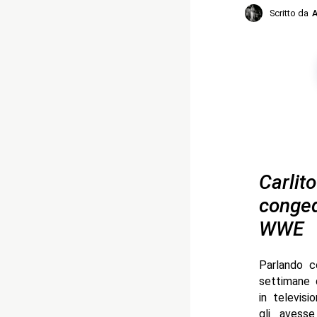
Scritto da
A
Carlit
conged
WWE
Parlando c
settimane 
in televis
gli avess