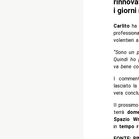
rinnova
i giorni
Carlito
ha 
profession
volentieri 
“Sono un p
Quindi ho p
va bene cos
I comment
lasciato l
vera conclu
Il prossim
terrà
dome
Spazio W
in
tempo r
FONTE: R