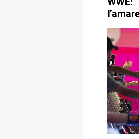
WWE: “
l’amar