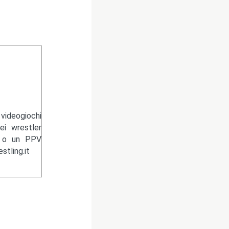
videogiochi
ei wrestler
n o un PPV
tling.it