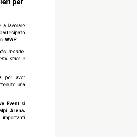
eri per
 a lavorare
partecipato
 in
WWE
:
 del mondo.
temi stare e
 per aver
ttenuto una
ve Event
si
alpi Arena
.
 importanti