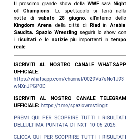
Il prossimo grande show della
WWE
sarà
Night
of Champions.
Lo spettacolo si terrà nella
notte di
sabato 28 giugno
, all’interno dello
Kingdom Arena
della città di
Riad
in
Arabia
Saudita.
Spazio Wrestling
seguirà lo show con
i
risultati
e le
notizie
più importanti in
tempo
reale
.
ISCRIVITI AL NOSTRO CANALE WHATSAPP
UFFICIALE
:
https://whatsapp.com/channel/0029Va7eNo1J93
wNXnJPGP0D
ISCRIVITI AL NOSTRO CANALE TELEGRAM
UFFICIALE:
https://t.me/spaziowrestlingit
PREMI QUI PER SCOPRIRE TUTTI I RISULTATI
DELL’ULTIMA PUNTATA DI NXT 10-06-2025.
CLICCA QUI PER SCOPRIRE TUTTI I RISULTATI