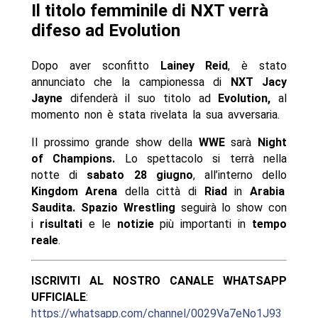
Il titolo femminile di NXT verrà
difeso ad Evolution
Dopo aver sconfitto
Lainey Reid
, è stato
annunciato che la campionessa di
NXT Jacy
Jayne
difenderà il suo titolo ad
Evolution,
al
momento non è stata rivelata la sua avversaria.
Il prossimo grande show della
WWE
sarà
Night
of Champions.
Lo spettacolo si terrà nella
notte di
sabato 28 giugno
, all’interno dello
Kingdom Arena
della città di
Riad
in
Arabia
Saudita.
Spazio Wrestling
seguirà lo show con
i
risultati
e le
notizie
più importanti in
tempo
reale
.
ISCRIVITI AL NOSTRO CANALE WHATSAPP
UFFICIALE
:
https://whatsapp.com/channel/0029Va7eNo1J93