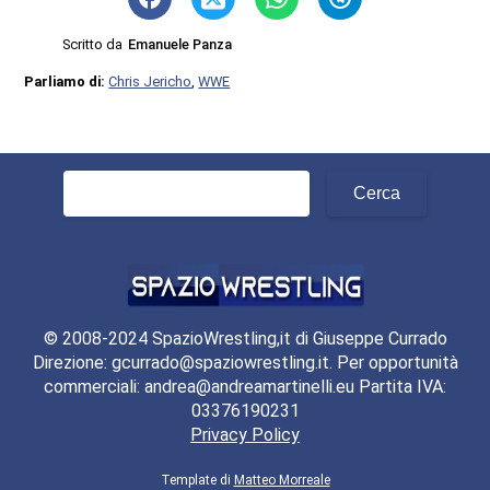
Scritto da
Emanuele Panza
Parliamo di:
Chris Jericho
,
WWE
Ricerca
per:
© 2008-2024 SpazioWrestling,it di Giuseppe Currado
Direzione: gcurrado@spaziowrestling.it. Per opportunità
commerciali: andrea@andreamartinelli.eu Partita IVA:
03376190231
Privacy Policy
Template di
Matteo Morreale