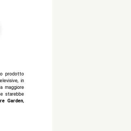
mo prodotto
levisive, in
la maggiore
 e starebbe
re Garden
,