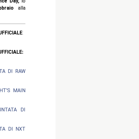
ce Day
,
lo
braio
alla
ICIALE
:
CIALE:
ATA DI RAW
HT’S MAIN
UNTATA DI
ATA DI NXT