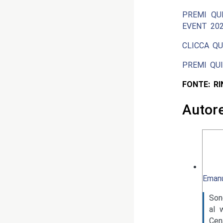
PREMI QU
EVENT 202
CLICCA QU
PREMI QUI
FONTE: R
Autor
Emanu
Son
al 
Cen