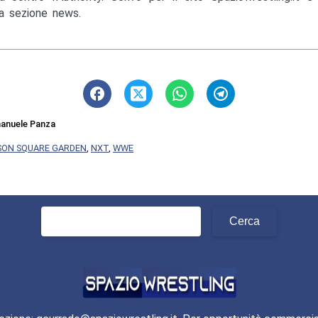
la sezione news.
anuele Panza
SON SQUARE GARDEN
,
NXT
,
WWE
Ricerca
per: