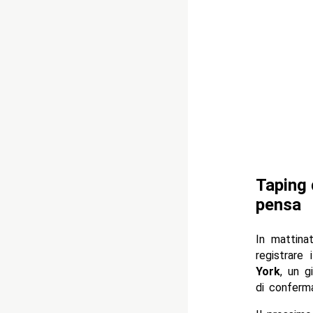
Taping 
pensa
In mattinat
registrare
York
, un g
di conferm