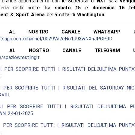
o grande appuntamento con le Superstar di
NXT
sarà
Vengan
errà nella notte tra
sabato 15
e
domenica 16 feb
ment & Sport Arena
della città di
Washington.
ITI AL NOSTRO CANALE WHATSAPP UFF
hatsapp.com/channel/0029Va7eNo1J93wNXnJPGP0D
ITI AL NOSTRO CANALE TELEGRAM UFFI
e/spaziowrestlingit
I PER SCOPRIRE TUTTI I RISULTATI DELL’ULTIMA PUNT
5
I PER SCOPRIRE TUTTI I RISULTATI DEL SATURDAY NIG
III.
UI PER SCOPRIRE TUTTI I RISULTATI DELL’ULTIMA P
N 24-01-2025.
 PER SCOPRIRE TUTTI I RISULTATI DELL’ULTIMA PUNT
.