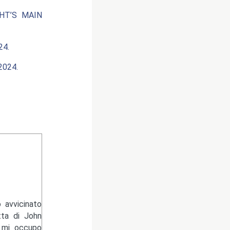
HT’S MAIN
24.
024.
 avvicinato
tta di John
e mi occupo