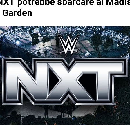
XT potrebbe sbarcare al Madi
 Garden