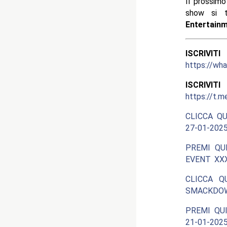
Il prossim
show si t
Entertain
ISCRIV
https://w
ISCRIV
https://t.m
CLICCA QU
27-01-202
PREMI QU
EVENT XXXV
CLICCA Q
SMACKDOW
PREMI QUI
21-01-2025