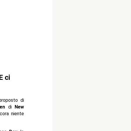
 ci
roposto di
en
di
New
cora niente