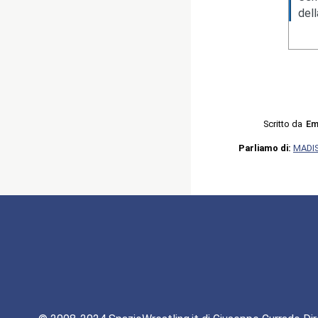
del
Scritto da
Em
Parliamo di:
MADI