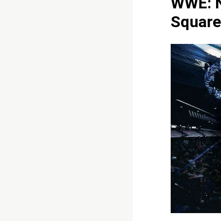
WWE: N
Square