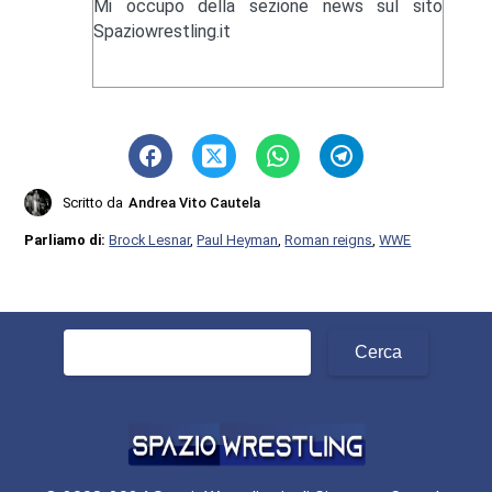
Mi occupo della sezione news sul sito
Spaziowrestling.it
Scritto da
Andrea Vito Cautela
Parliamo di:
Brock Lesnar
,
Paul Heyman
,
Roman reigns
,
WWE
Ricerca
per: