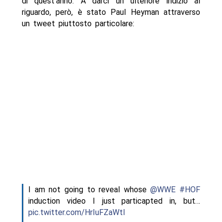
di quest’anno. A darci un ulteriore indizio al
riguardo, però, è stato Paul Heyman attraverso
un tweet piuttosto particolare:
I am not going to reveal whose
@WWE
#HOF
induction video I just particapted in, but…
pic.twitter.com/HrIuFZaWtI