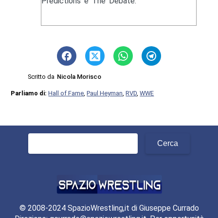
Predictions e The Debate.
Scritto da
Nicola Morisco
Parliamo di:
Hall of Fame
,
Paul Heyman
,
RVD
,
WWE
Ricerca
per:
© 2008-2024 SpazioWrestling,it di Giuseppe Currado