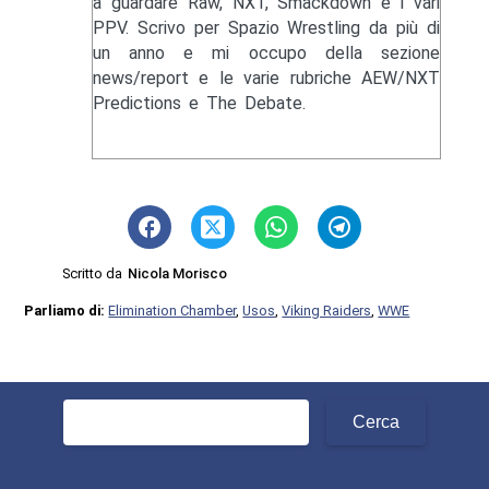
a guardare Raw, NXT, Smackdown e i vari
PPV. Scrivo per Spazio Wrestling da più di
un anno e mi occupo della sezione
news/report e le varie rubriche AEW/NXT
Predictions e The Debate.
Scritto da
Nicola Morisco
Parliamo di:
Elimination Chamber
,
Usos
,
Viking Raiders
,
WWE
Ricerca
per: