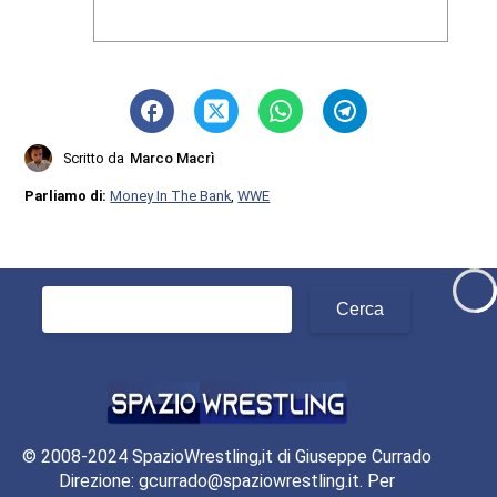
Scritto da
Marco Macrì
Parliamo di:
Money In The Bank
,
WWE
Ricerca
per:
© 2008-2024 SpazioWrestling,it di Giuseppe Currado
Direzione: gcurrado@spaziowrestling.it. Per