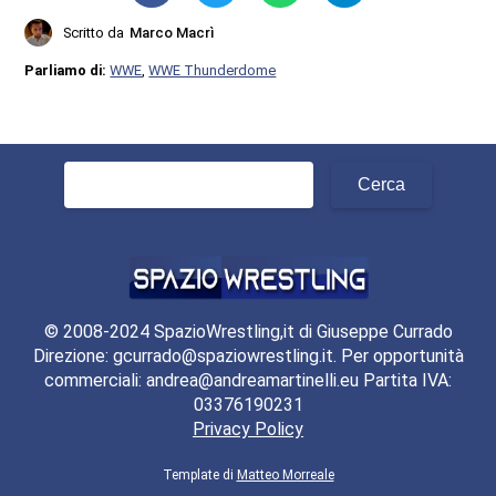
Scritto da
Marco Macrì
Parliamo di:
WWE
,
WWE Thunderdome
Ricerca
per:
© 2008-2024 SpazioWrestling,it di Giuseppe Currado
Direzione: gcurrado@spaziowrestling.it. Per opportunità
commerciali: andrea@andreamartinelli.eu Partita IVA:
03376190231
Privacy Policy
Template di
Matteo Morreale