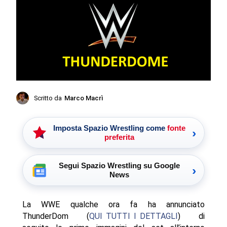
Scritto da
Marco Macrì
Imposta Spazio Wrestling come
fonte
›
preferita
Segui Spazio Wrestling su Google
›
News
La WWE qualche ora fa ha annunciato
ThunderDom (
QUI TUTTI I DETTAGLI
) di