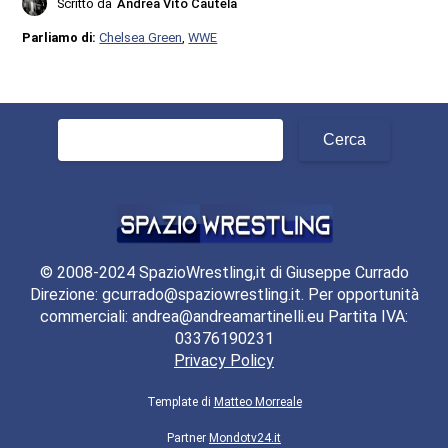
Scritto da
Andrea Vito Cautela
Parliamo di:
Chelsea Green
,
WWE
Ricerca
per:
© 2008-2024 SpazioWrestling,it di Giuseppe Currado
Direzione: gcurrado@spaziowrestling.it. Per opportunità
commerciali: andrea@andreamartinelli.eu Partita IVA:
03376190231
Privacy Policy
Template di
Matteo Morreale
Partner
Mondotv24.it