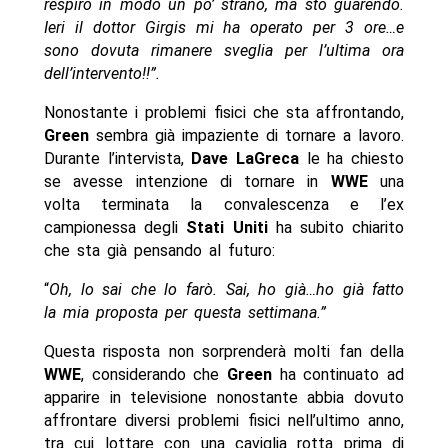
respiro in modo un po’ strano, ma sto guarendo.
Ieri il dottor Girgis mi ha operato per 3 ore…e
sono dovuta rimanere sveglia per l’ultima ora
dell’intervento!!”.
Nonostante i problemi fisici che sta affrontando,
Green
sembra già impaziente di tornare a lavoro.
Durante l’intervista,
Dave LaGreca
le ha chiesto
se avesse intenzione di tornare in
WWE
una
volta terminata la convalescenza e l’ex
campionessa degli
Stati Uniti
ha subito chiarito
che sta già pensando al futuro:
“
Oh, lo sai che lo farò. Sai, ho già…ho già fatto
la mia proposta per questa settimana.”
Questa risposta non sorprenderà molti fan della
WWE
, considerando che
Green
ha continuato ad
apparire in televisione nonostante abbia dovuto
affrontare diversi problemi fisici nell’ultimo anno,
tra cui lottare con una caviglia rotta prima di