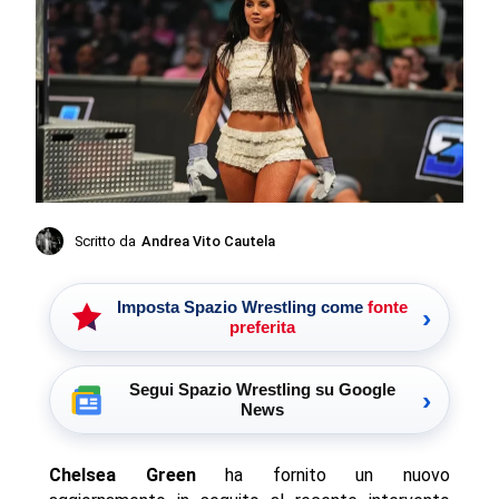
Scritto da
Andrea Vito Cautela
Imposta Spazio Wrestling come
fonte
›
preferita
Segui Spazio Wrestling su Google
›
News
Chelsea Green
ha fornito un nuovo