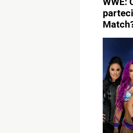
WWE: Q
partec
Match