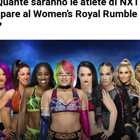
uante saranno le atlete di NXT
ipare al Women’s Royal Rumble
?