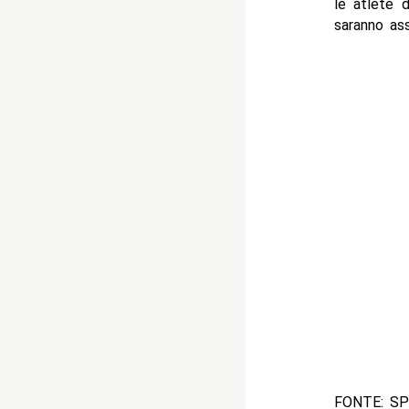
le atlete 
saranno as
FONTE: S