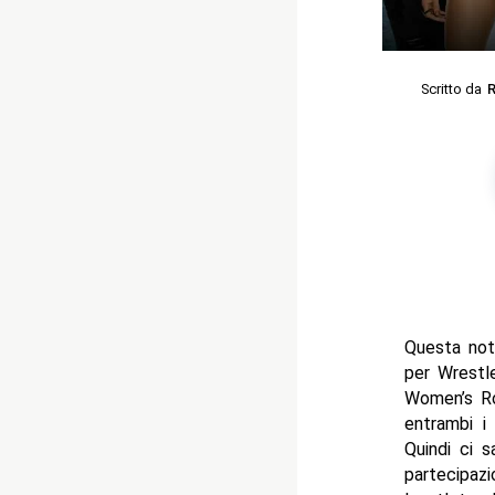
Scritto da
R
Questa not
per Wrestle
Women’s Ro
entrambi i
Quindi ci s
partecipaz