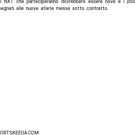
di NXT che parteciperanno dovrebbero essere nove e i post
segnati alle nuove atlete messe sotto contratto.
PORTSKEEDA.COM