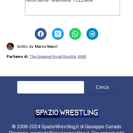
l'emittente televisiva TELEMIA.
Scritto da
Marco Macrì
Parliamo di:
The Greatest Royal Rumble
,
WWE
Ricerca
per:
© 2008-2024 SpazioWrestling,it di Giuseppe Currado